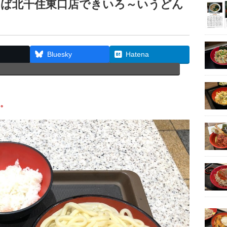
そば北千住東口店できいろ～いうどん
Bluesky
Hatena
。