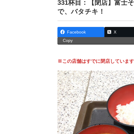
331杯目：【閉店】富士
で、バタチキ！
Facebook
X
Copy
※この店舗はすでに閉店しています