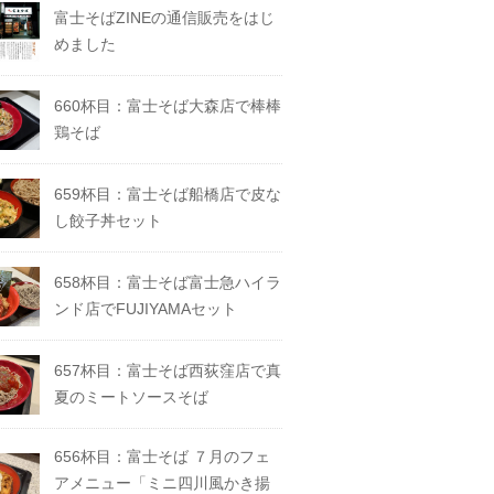
富士そばZINEの通信販売をはじ
めました
660杯目：富士そば大森店で棒棒
鶏そば
659杯目：富士そば船橋店で皮な
し餃子丼セット
658杯目：富士そば富士急ハイラ
ンド店でFUJIYAMAセット
657杯目：富士そば西荻窪店で真
夏のミートソースそば
656杯目：富士そば ７月のフェ
アメニュー「ミニ四川風かき揚