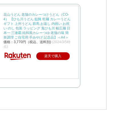
花山うどん 老舗のカレーつけうどん（CO-
4） 【ひも川うどん 饂飩 乾麺 カレーうどん
ギフト 上州うどん 群馬 お返し 内祝い お祝
い のし 包装 ラッピング 鬼ひも川 幅広麺 日
本一 三連覇 純和風カレーつゆ 老舗の味 簡
単調理 ご自宅用 手みやげ 記念品】＜A4＞
価格：3,770円（税込、送料別)
(2024/3/5時
点)
楽天で購入