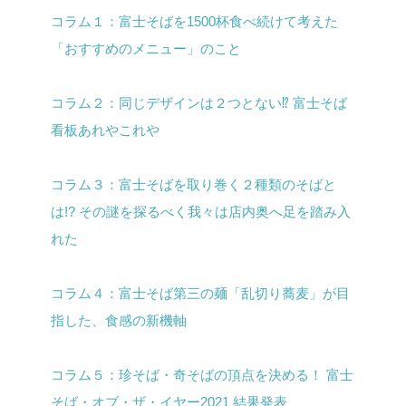
コラム１：富士そばを1500杯食べ続けて考えた
「おすすめのメニュー」のこと
コラム２：同じデザインは２つとない⁉︎ 富士そば
看板あれやこれや
コラム３：富士そばを取り巻く２種類のそばと
は!? その謎を探る
べく我々は店内奥へ足を踏み入
れた
コラム４：富士そば第三の麺「乱切り蕎麦」が目
指した、食感の新機軸
コラム５：珍そば・奇そばの頂点を決める！ 富士
そば・オブ・ザ・イヤー2021 結果発表