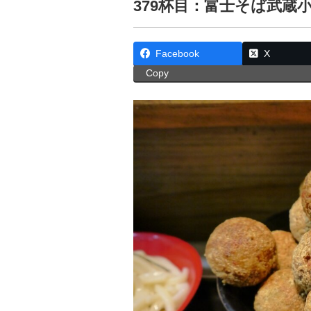
379杯目：富士そば武蔵
Facebook
X
Copy