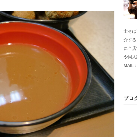
士そば
介する
に全店
や同人
MAIL：
ブログ