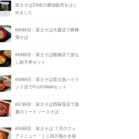
富士そばZINEの通信販売をはじ
めました
660杯目：富士そば大森店で棒棒
鶏そば
659杯目：富士そば船橋店で皮な
し餃子丼セット
658杯目：富士そば富士急ハイラ
ンド店でFUJIYAMAセット
657杯目：富士そば西荻窪店で真
夏のミートソースそば
656杯目：富士そば ７月のフェ
アメニュー「ミニ四川風かき揚