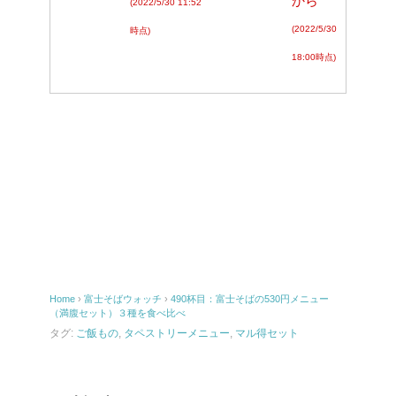
から
(2022/5/30 11:52
(2022/5/30
時点)
18:00時点)
Home
›
富士そばウォッチ
›
490杯目：富士そばの530円メニュー
（満腹セット）３種を食べ比べ
タグ:
ご飯もの
,
タペストリーメニュー
,
マル得セット