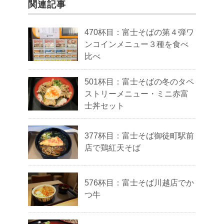
関連記事
470杯目：富士そばの第４弾ワ
ンコインメニュー３種を食べ
比べ
501杯目：富士そばの冬のタペ
ストリーメニュー・ミニ赤富
士丼セット
377杯目：富士そば御徒町駅前
店で鶏紅天そば
576杯目：富士そば川越店でか
つ牛