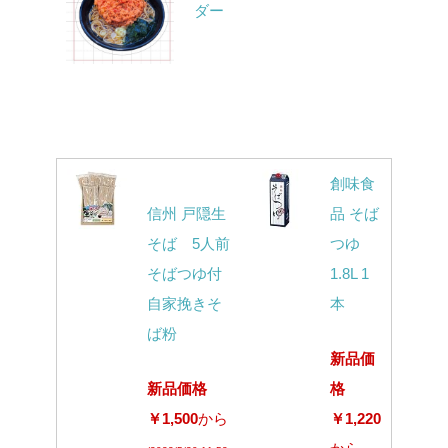
ダー
創味食
信州 戸隠生
品 そば
そば 5人前
つゆ
そばつゆ付
1.8L 1
自家挽きそ
本
ば粉
新品価
新品価格
格
￥1,500
から
￥1,220