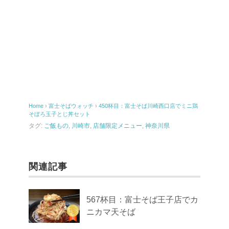
Home
›
富士そばウォッチ
›
450杯目：富士そば川崎西口店でミニ鶏
そぼろ玉子とじ丼セット
タグ:
ご飯もの
,
川崎市
,
店舗限定メニュー
,
神奈川県
関連記事
567杯目：富士そば王子店でカ
ニカマ天そば