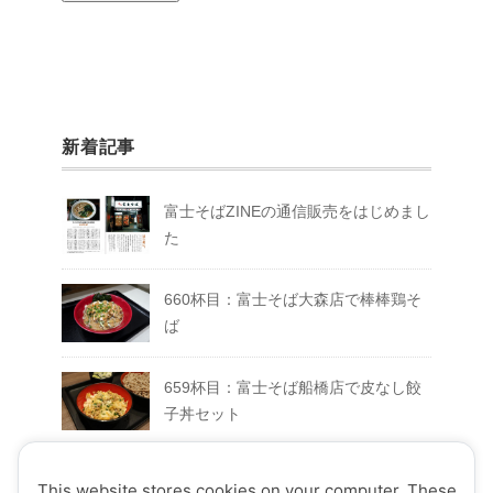
新着記事
富士そばZINEの通信販売をはじめまし
た
660杯目：富士そば大森店で棒棒鶏そ
ば
659杯目：富士そば船橋店で皮なし餃
子丼セット
658杯目：富士そば富士急ハイランド
This website stores cookies on your computer. These