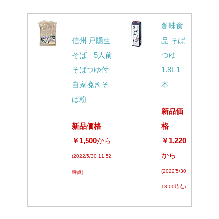
創味食
信州 戸隠生
品 そば
そば 5人前
つゆ
そばつゆ付
1.8L 1
自家挽きそ
本
ば粉
新品価
新品価格
格
￥1,500
から
￥1,220
から
(2022/5/30 11:52
(2022/5/30
時点)
18:00時点)