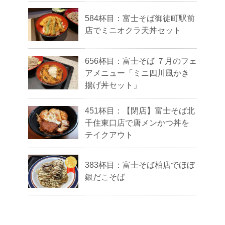
584杯目：富士そば御徒町駅前
店でミニオクラ天丼セット
656杯目：富士そば ７月のフェ
アメニュー「ミニ四川風かき
揚げ丼セット」
451杯目：【閉店】富士そば北
千住東口店で唐メンかつ丼を
テイクアウト
383杯目：富士そば柏店でほぼ
銀だこそば