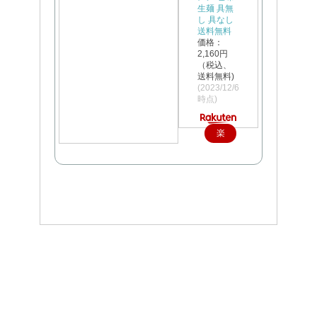
生麺 具無
し 具なし
送料無料
価格：
2,160円
（税込、
送料無料)
(2023/12/6
時点)
楽
天
で
購
入