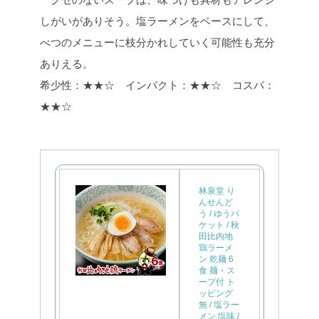
しがいがありそう。塩ラーメンをベースにして、
べつのメニューに枝分かれしていく可能性も充分
ありえる。
希少性：★★☆ インパクト：★★☆ コスパ：
★★☆
林泉堂 り
んせんど
う / ゆうパ
ケット / 秋
田比内地
鶏ラーメ
ン 乾麺 6
食 麺・ス
ープ付 ト
ッピング
無 / 塩ラー
メン 塩味 /