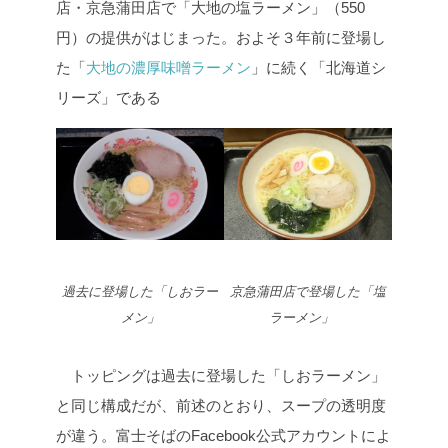
店・京急蒲田店で「大地の塩ラーメン」（550
円）の提供がはじまった。およそ３年前に登場し
た「
大地の濃厚味噌ラーメン
」に続く「北海道シ
リーズ」である
過去に登場した「しおラー
京急蒲田店で登場した「塩
メン」
ラーメン」
トッピングは過去に登場した「しおラーメン」
と同じ構成だが、前述のとおり、スープの透明度
が違う。富士そばのFacebook公式アカウントによ