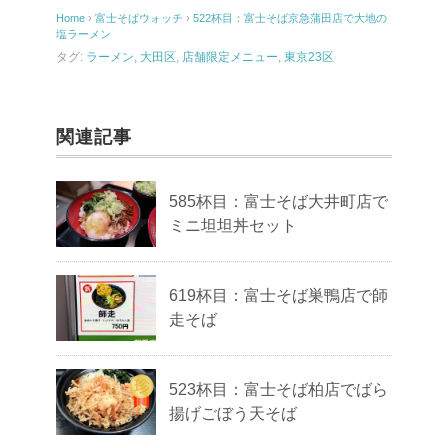
Home
›
富士そばウォッチ
›
522杯目：富士そば京急蒲田店で大地の
塩ラーメン
タグ:
ラーメン
,
大田区
,
店舗限定メニュー
,
東京23区
関連記事
585杯目：富士そば大井町店で
ミニ坦坦丼セット
619杯目：富士そば巣鴨店で師
走そば
523杯目：富士そば柏店でばら
揚げごぼう天そば