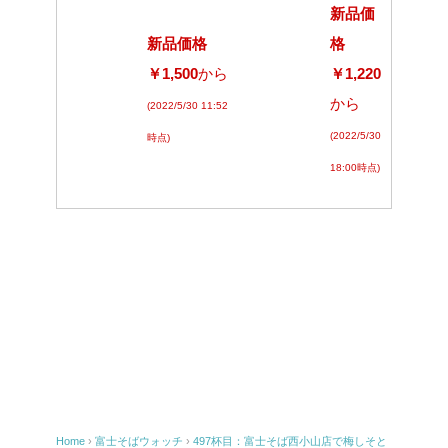
新品価
新品価格
格
￥1,500
から
￥1,220
から
(2022/5/30 11:52
(2022/5/30
時点)
18:00時点)
Home
›
富士そばウォッチ
›
497杯目：富士そば西小山店で梅しそと