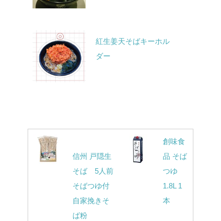
紅生姜天そばキーホル
ダー
創味食
信州 戸隠生
品 そば
そば 5人前
つゆ
そばつゆ付
1.8L 1
自家挽きそ
本
ば粉