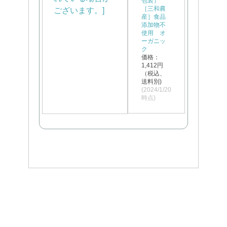
包装）
［三和農
産］食品
添加物不
使用 オ
ーガニッ
ク
価格：
1,412円
（税込、
送料別)
(2024/1/20
時点)