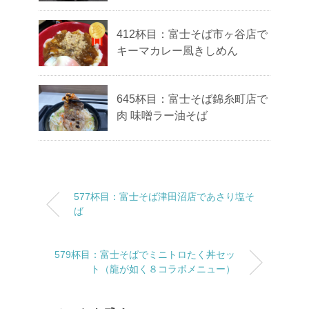
412杯目：富士そば市ヶ谷店で
キーマカレー風きしめん
645杯目：富士そば錦糸町店で
肉 味噌ラー油そば
577杯目：富士そば津田沼店であさり塩そ
ば
579杯目：富士そばでミニトロたく丼セッ
ト（龍が如く８コラボメニュー）