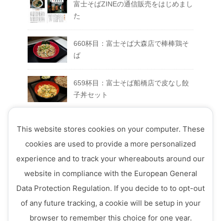
富士そばZINEの通信販売をはじめまし
た
660杯目：富士そば大森店で棒棒鶏そ
ば
659杯目：富士そば船橋店で皮なし餃
子丼セット
658杯目：富士そば富士急ハイランド
This website stores cookies on your computer. These
店でFUJIYAMAセット
cookies are used to provide a more personalized
experience and to track your whereabouts around our
657杯目：富士そば西荻窪店で真夏の
website in compliance with the European General
ミートソースそば
Data Protection Regulation. If you decide to to opt-out
656杯目：富士そば ７月のフェアメニ
of any future tracking, a cookie will be setup in your
ュー「ミニ四川風かき揚げ丼セット」
browser to remember this choice for one year.