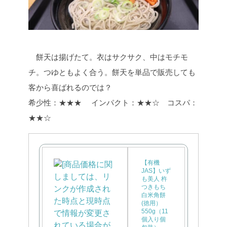
餅天は揚げたて。衣はサクサク、中はモチモ
チ。つゆともよく合う。餅天を単品で販売しても
客から喜ばれるのでは？
希少性：★★★ インパクト：★★☆ コスパ：
★★☆
【有機
JAS】いず
も美人 杵
つきもち
白米角餅
(徳用）
550g（11
個入り個