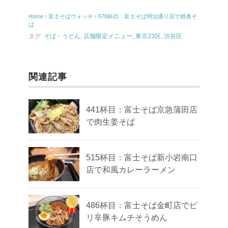
Home
›
富士そばウォッチ
›
578杯目：富士そば明治通り店で雑煮そ
ば
タグ:
そば・うどん
,
店舗限定メニュー
,
東京23区
,
渋谷区
関連記事
441杯目：富士そば京急蒲田店
で肉生姜そば
515杯目：富士そば新小岩南口
店で和風カレーラーメン
486杯目：富士そば金町店でピ
リ辛豚キムチそうめん