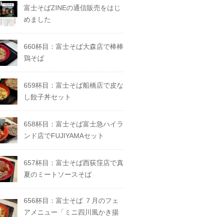
富士そばZINEの通信販売をはじ
めました
660杯目：富士そば大森店で棒棒
鶏そば
659杯目：富士そば船橋店で皮な
し餃子丼セット
658杯目：富士そば富士急ハイラ
ンド店でFUJIYAMAセット
657杯目：富士そば西荻窪店で真
夏のミートソースそば
656杯目：富士そば ７月のフェ
アメニュー「ミニ四川風かき揚