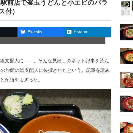
比寿駅前店で釜玉うどんと小エビのバラ
ス付）
Bluesky
Hatena
総支配人に――。そんな見出しのネット記事を読ん
馬の旅館の総支配人に抜擢されたという。記事を読み
とが頭をよぎった。