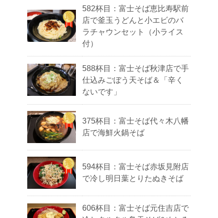
582杯目：富士そば恵比寿駅前
店で釜玉うどんと小エビのバ
ラチャウンセット（小ライス
付）
588杯目：富士そば秋津店で手
仕込みごぼう天そば＆「辛く
ないです」
375杯目：富士そば代々木八幡
店で海鮮火鍋そば
594杯目：富士そば赤坂見附店
で冷し明日葉とりたぬきそば
606杯目：富士そば元住吉店で