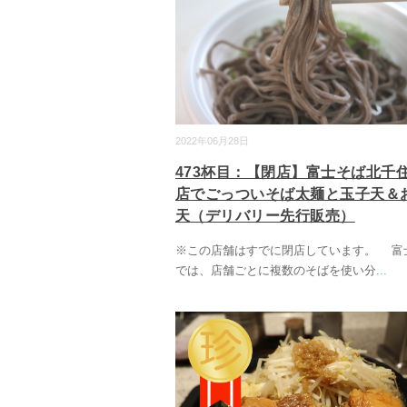
2022年06月28日
473杯目：【閉店】富士そば北千
店でごっついそば太麺と玉子天＆
天（デリバリー先行販売）
※この店舗はすでに閉店しています。 富
では、店舗ごとに複数のそばを使い分
...