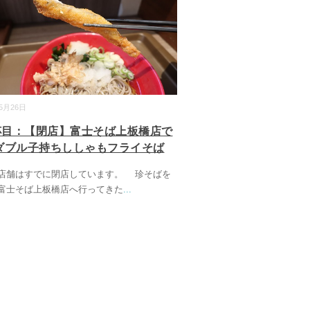
05月26日
7杯目：【閉店】富士そば上板橋店で
ダブル子持ちししゃもフライそば
店舗はすでに閉店しています。 珍そばを
富士そば上板橋店へ行ってきた
...