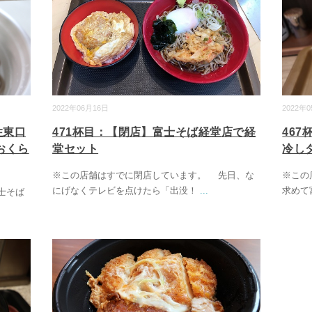
2022年06月16日
2022年
471杯目：【閉店】富士そば経堂店で経
46
住東口
堂セット
冷し
おくら
※この店舗はすでに閉店しています。 先日、な
※この
にげなくテレビを点けたら「出没！
...
求めて
士そば