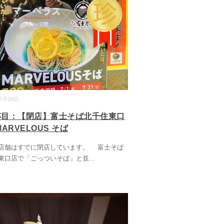
07月08日
6杯目：【閉店】富士そば北千住東口
ARVELOUS そば
店舗はすでに閉店しています。 富士そば
東口店で「ごっついそば」と並
...