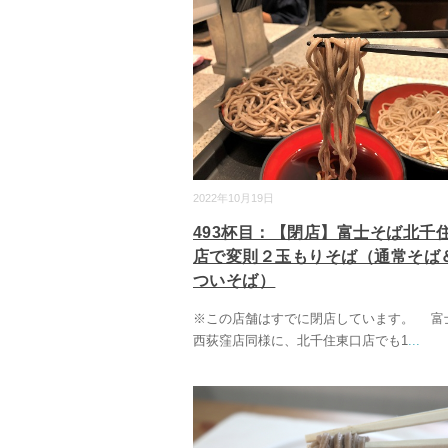
2022年10月19日
493杯目：【閉店】富士そば北千
店で変則２玉もりそば（通常そば
ついそば）
※この店舗はすでに閉店しています。 富
西荻窪店同様に、北千住東口店でも1
...