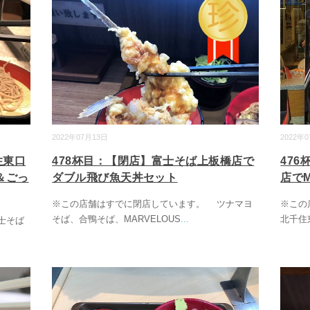
2022年
2022年07月13日
47
住東口
478杯目：【閉店】富士そば上板橋店で
店でM
＆ごっ
ダブル飛び魚天丼セット
※この
※この店舗はすでに閉店しています。 ツナマヨ
北千住
そば、合鴨そば、MARVELOUS
...
士そば