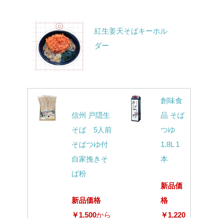
紅生姜天そばキーホル
ダー
創味食
信州 戸隠生
品 そば
そば 5人前
つゆ
そばつゆ付
1.8L 1
自家挽きそ
本
ば粉
新品価
新品価格
格
￥1,500
から
￥1,220