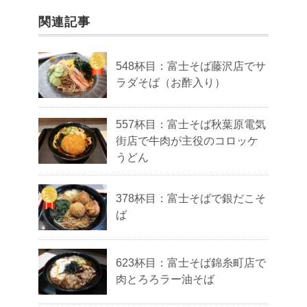
関連記事
548杯目：富士そば藤沢店でサ
ラダそば（お酢入り）
557杯目：富士そば秋葉原電気
街店で牛肉が主役のコロッケ
うどん
378杯目：富士そばで銀だこそ
ば
623杯目：富士そば錦糸町店で
肉とろろラー油そば