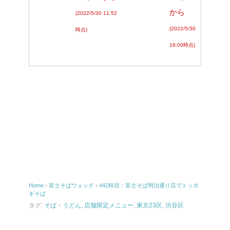
から
(2022/5/30 11:52
(2022/5/30
時点)
18:00時点)
Home
›
富士そばウォッチ
›
442杯目：富士そば明治通り店でトッポ
ギそば
タグ:
そば・うどん
,
店舗限定メニュー
,
東京23区
,
渋谷区