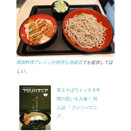
韓国料理アレンジが得意な池袋店
でも提供してほ
しい。
富士そばウォッチ８年
間の思いを入魂！ 同
人誌 「フジソバマニ
ア」