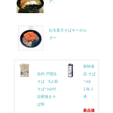
ア」
紅生姜天そばキーホル
ダー
創味食
信州 戸隠生
品 そば
そば 5人前
つゆ
そばつゆ付
1.8L 1
自家挽きそ
本
ば粉
新品価