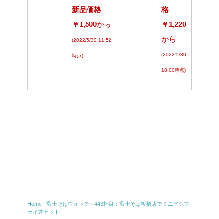
新品価格
格
￥1,500
から
￥1,220
から
(2022/5/30 11:52
(2022/5/30
時点)
18:00時点)
Home
›
富士そばウォッチ
›
443杯目：富士そば板橋店でミニアジフ
ライ丼セット