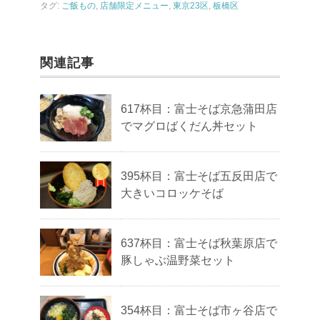
タグ:
ご飯もの
,
店舗限定メニュー
,
東京23区
,
板橋区
関連記事
617杯目：富士そば京急蒲田店
でマグロばくだん丼セット
395杯目：富士そば五反田店で
大きいコロッケそば
637杯目：富士そば秋葉原店で
豚しゃぶ温野菜セット
354杯目：富士そば市ヶ谷店で