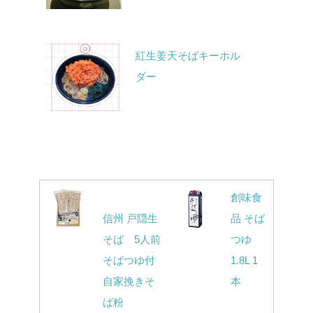
紅生姜天そばキーホル
ダー
創味食
信州 戸隠生
品 そば
そば 5人前
つゆ
そばつゆ付
1.8L 1
自家挽きそ
本
ば粉