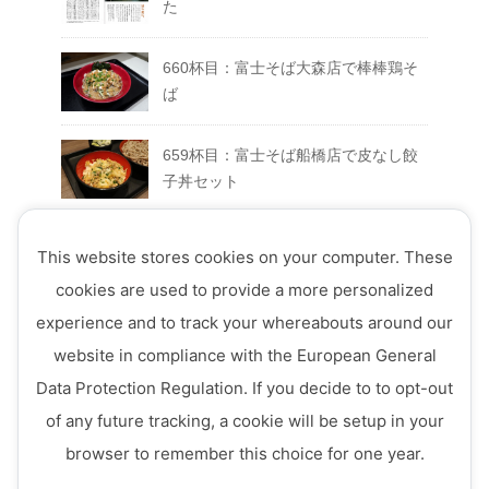
た
660杯目：富士そば大森店で棒棒鶏そ
ば
659杯目：富士そば船橋店で皮なし餃
子丼セット
658杯目：富士そば富士急ハイランド
This website stores cookies on your computer. These
店でFUJIYAMAセット
cookies are used to provide a more personalized
experience and to track your whereabouts around our
657杯目：富士そば西荻窪店で真夏の
website in compliance with the European General
ミートソースそば
Data Protection Regulation. If you decide to to opt-out
656杯目：富士そば ７月のフェアメニ
of any future tracking, a cookie will be setup in your
ュー「ミニ四川風かき揚げ丼セット」
browser to remember this choice for one year.