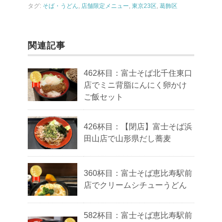
タグ:
そば・うどん
,
店舗限定メニュー
,
東京23区
,
葛飾区
関連記事
462杯目：富士そば北千住東口
店でミニ背脂にんにく卵かけ
ご飯セット
426杯目：【閉店】富士そば浜
田山店で山形県だし蕎麦
360杯目：富士そば恵比寿駅前
店でクリームシチューうどん
582杯目：富士そば恵比寿駅前