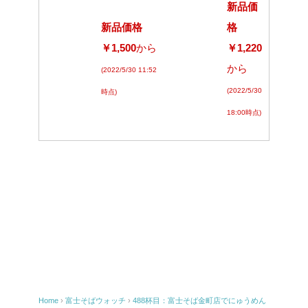
新品価
新品価格
格
￥1,500
から
￥1,220
から
(2022/5/30 11:52
(2022/5/30
時点)
18:00時点)
Home
›
富士そばウォッチ
›
488杯目：富士そば金町店でにゅうめん