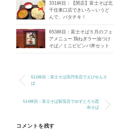
331杯目：【閉店】富士そば北
千住東口店できいろ～いうど
んで、バタチキ！
653杯目：富士そば５月のフェ
アメニュー 鶏ねぎラー油つけ
そば／ミニビビンバ丼セット
512杯目：富士そば高円寺店でえびせんそ
ば
514杯目：富士そば荻窪店でゆずとろろ昆
布そば
コメントを残す