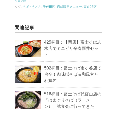
ソ天そば
タグ:
そば・うどん
,
千代田区
,
店舗限定メニュー
,
東京23区
関連記事
425杯目：【閉店】富士そば志
木店でミニピリ辛春雨丼セッ
ト
502杯目：富士そば市ヶ谷店で
旨辛！肉味噌そば＆和風甘だ
れ鶏丼
516杯目：富士そば代官山店の
「はまぐりそば（ラーメ
ン）」試食会に行ってきた