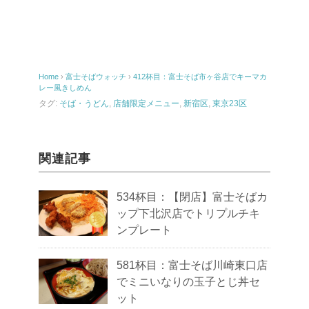
Home
›
富士そばウォッチ
›
412杯目：富士そば市ヶ谷店でキーマカ
レー風きしめん
タグ:
そば・うどん
,
店舗限定メニュー
,
新宿区
,
東京23区
関連記事
534杯目：【閉店】富士そばカ
ップ下北沢店でトリプルチキ
ンプレート
581杯目：富士そば川崎東口店
でミニいなりの玉子とじ丼セ
ット