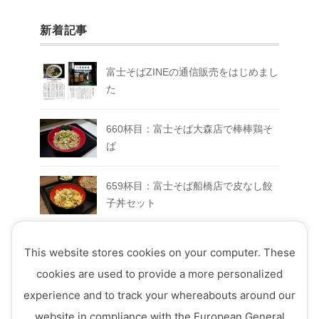
新着記事
富士そばZINEの通信販売をはじめまし
た
660杯目：富士そば大森店で棒棒鶏そ
ば
659杯目：富士そば船橋店で皮なし餃
子丼セット
658杯目：富士そば富士急ハイランド
This website stores cookies on your computer. These
店でFUJIYAMAセット
cookies are used to provide a more personalized
experience and to track your whereabouts around our
657杯目：富士そば西荻窪店で真夏の
website in compliance with the European General
ミートソースそば