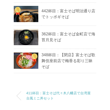
442杯目：富士そば明治通り店
でトッポギそば
362杯目：富士そば金町店で海
苔月見そば
348杯目：【閉店】富士そば歌
舞伎座前店で梅香る彩り三昧
そば
411杯目：富士そば代々木八幡店で台湾屋
台風ミニ丼セット