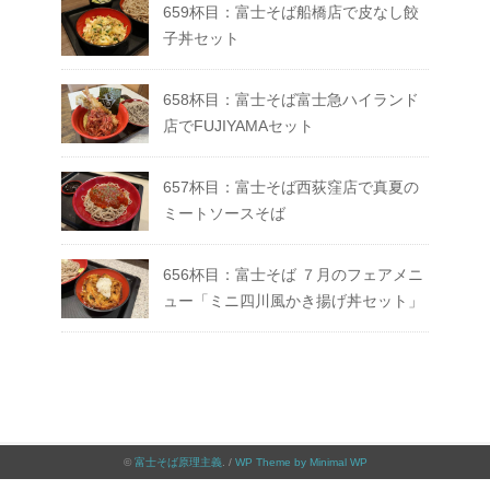
659杯目：富士そば船橋店で皮なし餃
子丼セット
658杯目：富士そば富士急ハイランド
店でFUJIYAMAセット
657杯目：富士そば西荻窪店で真夏の
ミートソースそば
656杯目：富士そば ７月のフェアメニ
ュー「ミニ四川風かき揚げ丼セット」
©
富士そば原理主義
. /
WP Theme by Minimal WP