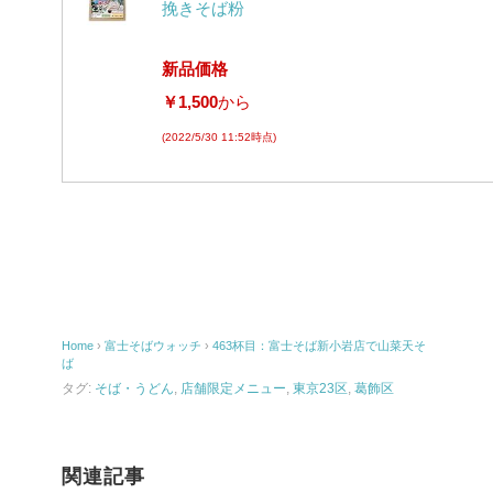
挽きそば粉
新品価格
￥1,500
から
(2022/5/30 11:52時点)
Home
›
富士そばウォッチ
›
463杯目：富士そば新小岩店で山菜天そ
ば
タグ:
そば・うどん
,
店舗限定メニュー
,
東京23区
,
葛飾区
関連記事