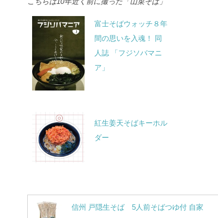
こちらは10年近く前に撮った「山菜そば」
富士そばウォッチ８年
間の思いを入魂！ 同
人誌 「フジソバマニ
ア」
紅生姜天そばキーホル
ダー
信州 戸隠生そば 5人前そばつゆ付 自家