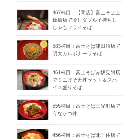
467杯目：【閉店】富士そば上
板橋店で冷しダブル子持ちし
しゃもフライそば
583杯目：富士そば津田沼店で
明太カルボナーラそば
461杯目：富士そば赤坂見附店
でミニげそ天丼セット＆スパ
イス盛りそば
555杯目：富士そば三光町店で
うなかつ丼
456杯目：富士そば北千住店で