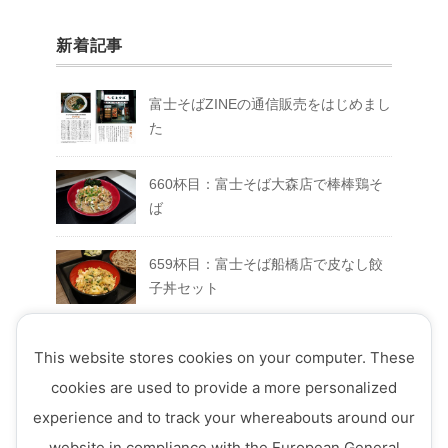
新着記事
富士そばZINEの通信販売をはじめまし
た
660杯目：富士そば大森店で棒棒鶏そ
ば
659杯目：富士そば船橋店で皮なし餃
子丼セット
658杯目：富士そば富士急ハイランド
This website stores cookies on your computer. These
店でFUJIYAMAセット
cookies are used to provide a more personalized
experience and to track your whereabouts around our
657杯目：富士そば西荻窪店で真夏の
website in compliance with the European General