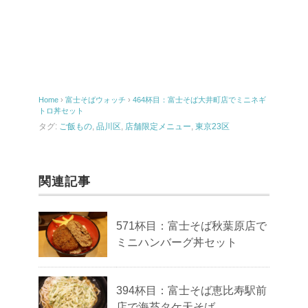
Home
›
富士そばウォッチ
›
464杯目：富士そば大井町店でミニネギ
トロ丼セット
タグ:
ご飯もの
,
品川区
,
店舗限定メニュー
,
東京23区
関連記事
571杯目：富士そば秋葉原店で
ミニハンバーグ丼セット
394杯目：富士そば恵比寿駅前
店で海苔タケ天そば