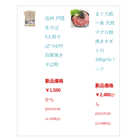
まぐろ処
信州 戸隠
一条 天然
生そば
マグロ粗
5人前そ
挽きネギ
ばつゆ付
トロ
自家挽き
100g×5パ
そば粉
ック
新品価格
新品価格
￥1,500
￥2,480
か
から
ら
(2022/5/30
(2022/5/30
11:52時点)
12:43時点)