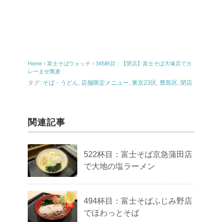
Home
›
富士そばウォッチ
›
345杯目：【閉店】富士そば大塚店でカ
レーまぜ蕎麦
タグ:
そば・うどん
,
店舗限定メニュー
,
東京23区
,
豊島区
,
閉店
関連記事
522杯目：富士そば京急蒲田店
で大地の塩ラーメン
494杯目：富士そばふじみ野店
でほわっとそば