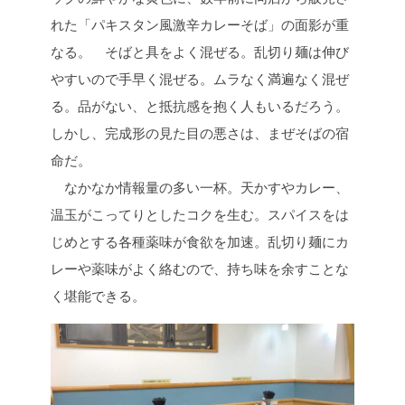
れた「パキスタン風激辛カレーそば」の面影が重
なる。 そばと具をよく混ぜる。乱切り麺は伸び
やすいので手早く混ぜる。ムラなく満遍なく混ぜ
る。品がない、と抵抗感を抱く人もいるだろう。
しかし、完成形の見た目の悪さは、まぜそばの宿
命だ。
なかなか情報量の多い一杯。天かすやカレー、
温玉がこってりとしたコクを生む。スパイスをは
じめとする各種薬味が食欲を加速。乱切り麺にカ
レーや薬味がよく絡むので、持ち味を余すことな
く堪能できる。