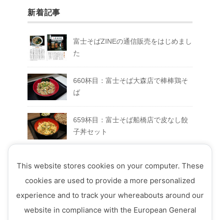
新着記事
富士そばZINEの通信販売をはじめまし
た
660杯目：富士そば大森店で棒棒鶏そ
ば
659杯目：富士そば船橋店で皮なし餃
子丼セット
658杯目：富士そば富士急ハイランド
This website stores cookies on your computer. These
店でFUJIYAMAセット
cookies are used to provide a more personalized
experience and to track your whereabouts around our
657杯目：富士そば西荻窪店で真夏の
website in compliance with the European General
ミートソースそば