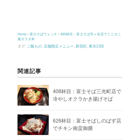
Home
›
富士そばウォッチ
›
485杯目：富士そば市ヶ谷店でミニカニ
風サラダ丼
タグ:
ご飯もの
,
店舗限定メニュー
,
新宿区
,
東京23区
関連記事
408杯目：富士そば三光町店で
冷やしオクラかき揚げそば
626杯目：富士そばしのばず店
でチキン南蛮御膳