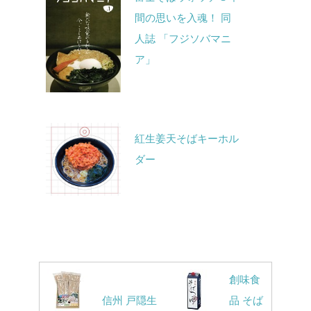
間の思いを入魂！ 同
人誌 「フジソバマニ
ア」
紅生姜天そばキーホル
ダー
創味食
信州 戸隠生
品 そば